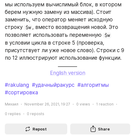
мы используем вычислимый блок, в котором 
берем нужную замену из массива). Стоит 
заменить, что оператор меняет исходную 
строку 
, вместо возвращения новой. Это 
$w
позволяет использовать переменную 
$w
в условии цикла в строке 5 (проверка, 
присутствует ли уже новое слово). Строки с 9 
по 12 иллюстрируют использование функции.
English version
#rakulang
#удачныйракурс
#алгоритмы
#сортировка
Михаил
November 26, 2021, 19:27
0
views
1
reaction
0
replies
0
reposts
Repost
Share