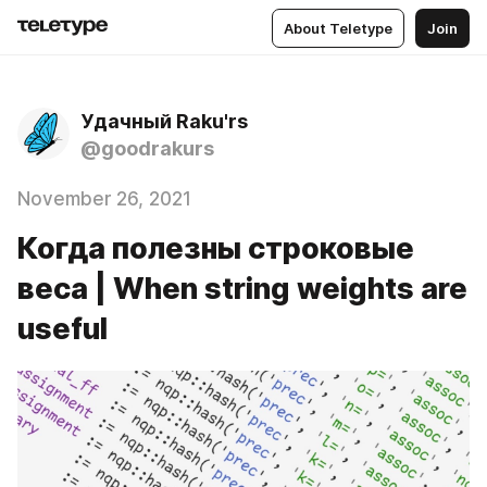
About Teletype
Join
Удачный Raku'rs
@goodrakurs
November 26, 2021
Когда полезны строковые
веса | When string weights are
useful